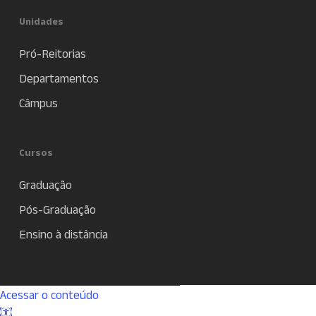
Unidades
Pró-Reitorias
Departamentos
Câmpus
Cursos
Graduação
Pós-Graduação
Ensino à distância
Acessar o conteúdo
Abrir