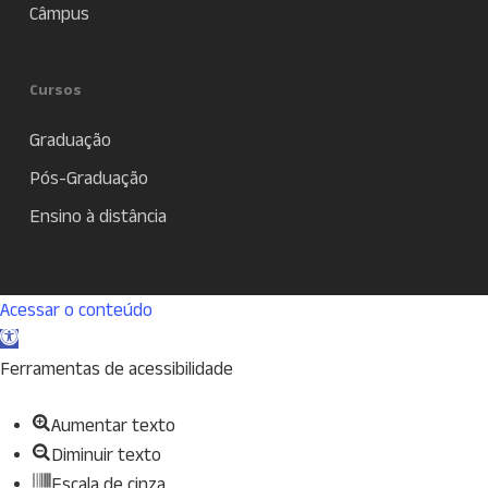
Câmpus
Cursos
Graduação
Pós-Graduação
Ensino à distância
Acessar o conteúdo
Abrir
a
Ferramentas de acessibilidade
barra
Aumentar texto
de
Diminuir texto
ferramentas
Escala de cinza