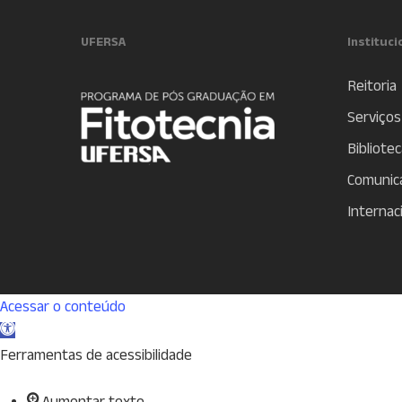
UFERSA
Instituci
Reitoria
Serviços
Bibliotec
Comunic
Internac
Acessar o conteúdo
Abrir
a
Ferramentas de acessibilidade
barra
Aumentar texto
de