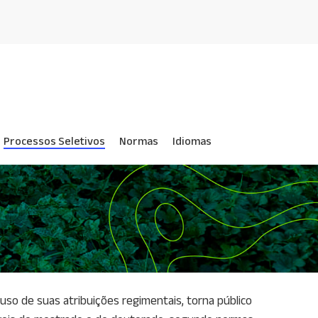
Processos Seletivos
Normas
Idiomas
so de suas atribuições regimentais, torna público