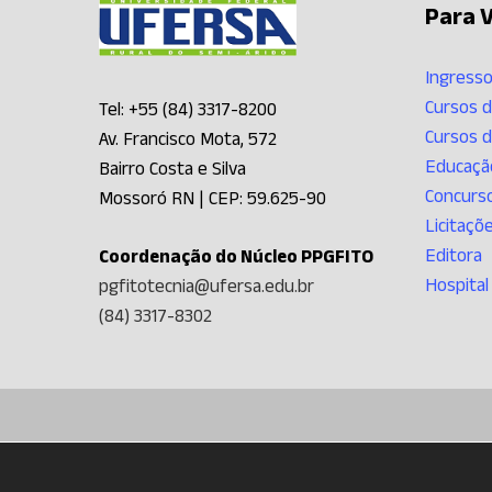
Para V
Ingresso
Cursos 
Tel: +55 (84) 3317-8200
Cursos 
Av. Francisco Mota, 572
Educação
Bairro Costa e Silva
Concurs
Mossoró RN | CEP: 59.625-90
Licitaçõ
Editora
Coordenação do Núcleo PPGFITO
Hospital
pgfitotecnia@ufersa.edu.br
(84) 3317-8302