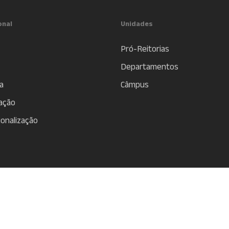
onal
Unidades
Pró-Reitorias
Departamentos
a
Câmpus
ação
ionalização