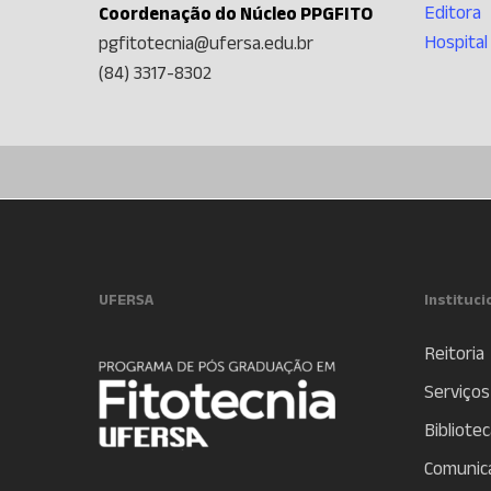
Editora
Coordenação do Núcleo PPGFITO
Hospital
pgfitotecnia@ufersa.edu.br
(84) 3317-8302
UFERSA
Instituci
Reitoria
Serviços
Bibliotec
Comunic