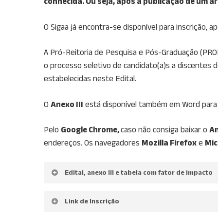
conhecida. Ou seja, após a publicação de um ar
O Sigaa já encontra-se disponível para inscrição, 
A Pró-Reitoria de Pesquisa e Pós-Graduação (PROP
o processo seletivo de candidato(a)s a discente
estabelecidas neste Edital.
O
Anexo III
está disponível também em Word para f
Pelo
Google Chrome,
caso não consiga baixar o
An
endereços. Os navegadores
Mozilla Firefox
e
Mic
Edital, anexo III e tabela com fator de impacto
Edital
Link de Inscrição