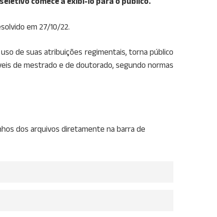
eletivo comece a exibi-lo para o público.
esolvido em 27/10/22.
so de suas atribuições regimentais, torna público
íveis de mestrado e de doutorado, segundo normas
inhos dos arquivos diretamente na barra de