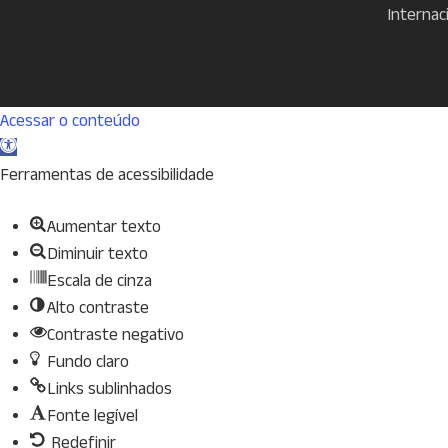
Internac
Acessar o conteúdo
Abrir
a
Ferramentas de acessibilidade
barra
Aumentar texto
de
Diminuir texto
ferramentas
Escala de cinza
Alto contraste
Contraste negativo
Fundo claro
Links sublinhados
Fonte legível
Redefinir