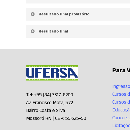
Acesse
Resultado final provisório
Acesse
Resultado final
Acesse
Para V
Ingresso
Cursos 
Tel: +55 (84) 3317-8200
Cursos 
Av. Francisco Mota, 572
Educação
Bairro Costa e Silva
Concurs
Mossoró RN | CEP: 59.625-90
Licitaçõ