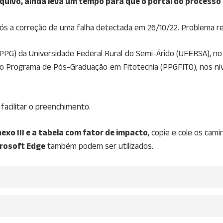
quivo, ainda leva um tempo para que o portal do processo s
após a correção de uma falha detectada em 26/10/22. Problema r
PG) da Universidade Federal Rural do Semi-Árido (UFERSA), no u
s do Programa de Pós-Graduação em Fitotecnia (PPGFITO), nos n
acilitar o preenchimento.
exo III e a tabela com fator de impacto
, copie e cole os cam
rosoft Edge
também podem ser utilizados.