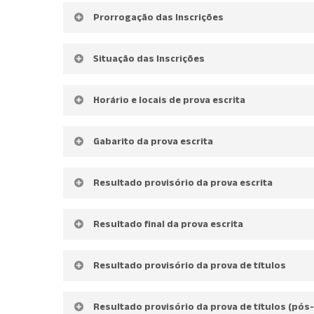
Anexo III
Link SIGAA
Prorrogação das Inscrições
Tabela com fator de impacto
Acesse
Situação das Inscrições
Inclusão de local de prova
Acesse
Horário e locais de prova escrita
Acesse
Gabarito da prova escrita
Acesse
Resultado provisório da prova escrita
Acesse
Resultado final da prova escrita
Acesse
Resultado provisório da prova de títulos
Acesse
Resultado provisório da prova de títulos (pós