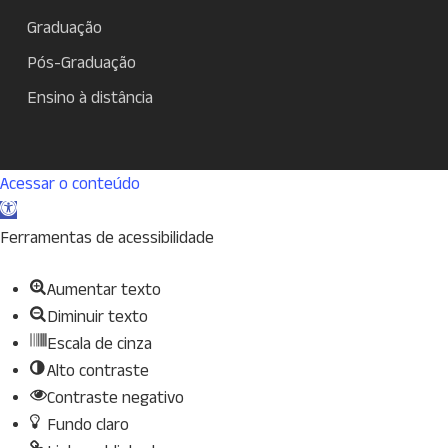
Graduação
Pós-Graduação
Ensino à distância
Acessar o conteúdo
Abrir
a
Ferramentas de acessibilidade
barra
Aumentar texto
de
Diminuir texto
ferramentas
Escala de cinza
Alto contraste
Contraste negativo
Fundo claro