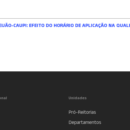
IJÃO-CAUPI: EFEITO DO HORÁRIO DE APLICAÇÃO NA QUAL
onal
Unidades
Pró-Reitorias
Departamentos