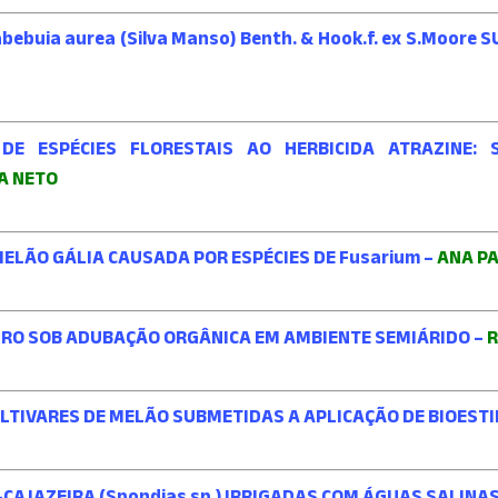
buia aurea (Silva Manso) Benth. & Hook.f. ex S.Moore
 DE ESPÉCIES FLORESTAIS AO HERBICIDA ATRAZINE
A NETO
LÃO GÁLIA CAUSADA POR ESPÉCIES DE Fusarium –
ANA P
URO SOB ADUBAÇÃO ORGÂNICA EM AMBIENTE SEMIÁRIDO –
R
ULTIVARES DE MELÃO SUBMETIDAS A APLICAÇÃO DE BIOEST
AJAZEIRA (Spondias sp.) IRRIGADAS COM ÁGUAS SALINAS