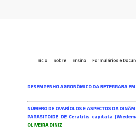
Skip
to
main
content
Início
Sobre
Ensino
Formulários e Docu
DESEMPENHO AGRONÔMICO DA BETERRABA EM F
NÚMERO DE OVARÍOLOS E ASPECTOS DA DINÂMIC
PARASITOIDE DE Ceratitis capitata (Wied
OLIVEIRA DINIZ