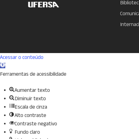
Bibliotec
Comunic
Internac
Acessar o conteúdo
Abrir
a
Ferramentas de acessibilidade
barra
Aumentar texto
de
Diminuir texto
ferramentas
Escala de cinza
Alto contraste
Contraste negativo
Fundo claro