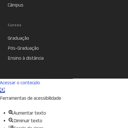
Câmpus
Cursos
Graduação
Pós-Graduação
Ensino à distância
Acessar o conteúdo
Abrir
a
Ferramentas de acessibilidade
barra
Aumentar texto
de
Diminuir texto
ferramentas