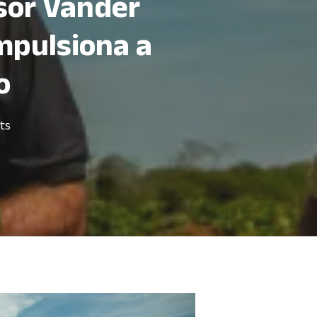
sor Vander
mpulsiona a
o
ts