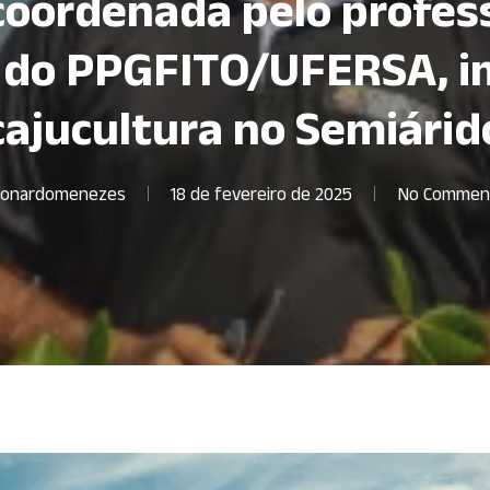
coordenada pelo profes
do PPGFITO/UFERSA, i
cajucultura no Semiárid
eonardomenezes
18 de fevereiro de 2025
No Commen