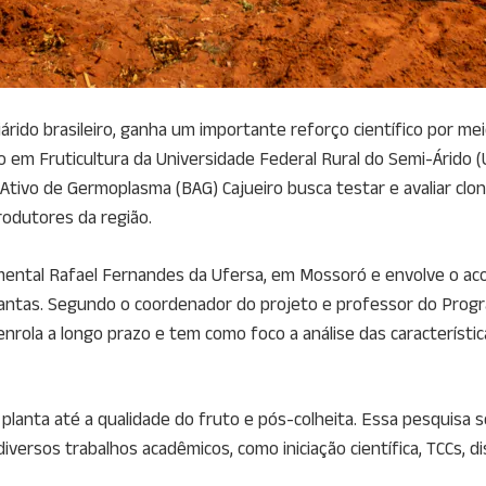
iárido brasileiro, ganha um importante reforço científico por me
em Fruticultura da Universidade Federal Rural do Semi-Árido 
o Ativo de Germoplasma (BAG) Cajueiro busca testar e avaliar cl
rodutores da região.
ental Rafael Fernandes da Ufersa, em Mossoró e envolve o ac
 plantas. Segundo o coordenador do projeto e professor do Pro
enrola a longo prazo e tem como foco a análise das característi
 planta até a qualidade do fruto e pós-colheita. Essa pesquisa
diversos trabalhos acadêmicos, como iniciação científica, TCCs, 