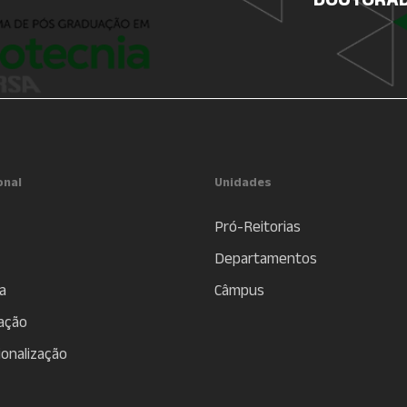
onal
Unidades
Pró-Reitorias
Departamentos
a
Câmpus
ação
ionalização