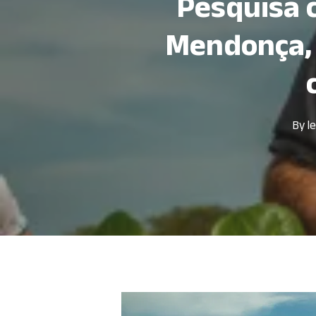
Pesquisa 
Mendonça, 
By
l