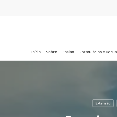
Skip
to
main
content
Início
Sobre
Ensino
Formulários e Docu
Extensão