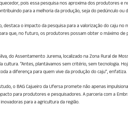
iquecedor, pois essa pesquisa nos aproxima dos produtores e n
ontribuindo para a melhoria da produção, seja do pedúnculo ou d
 destaca o impacto da pesquisa para a valorização do caju no
a para que, no futuro, os produtores possam obter o máximo de 
da Silva, do Assentamento Jurema, localizado na Zona Rural de 
 cultura. “Antes, plantávamos sem critério, sem tecnologia. Ho
toda a diferença para quem vive da produção do caju”, enfatiza.
studo, o BAG Cajueiro da Ufersa promete não apenas impulsionar
pacto para produtores e pesquisadores. A parceria com a Emb
novadoras para a agricultura da região.