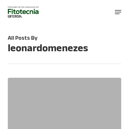
Skip
Menu
to
main
content
All Posts By
leonardomenezes
Processo
seletivo
2026.2