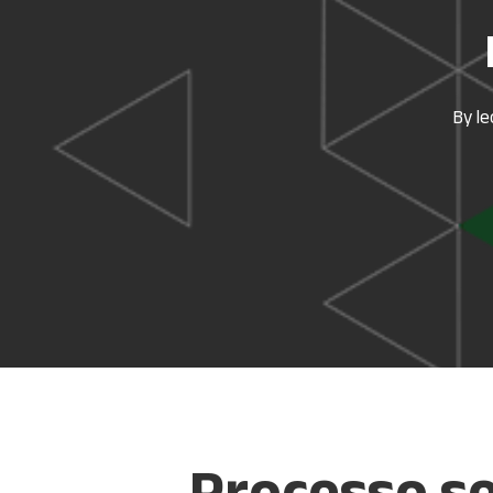
By
l
Processo se