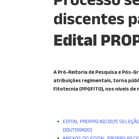
discentes 
Edital PRO
A Pró-Reitoria de Pesquisa e Pós-G
atribuições regimentais, torna púb
Fitotecnia
(PPGFITO), nos níveis d
EDITAL PROPPG 60/2025 SELEÇÃ
DOUTORADO)
ANEXOS DO EDITAL PROPPG 60/2