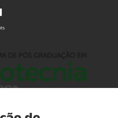
1
ts
eção de