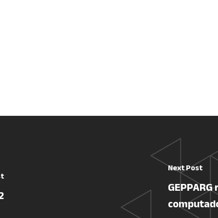
Next Post
st
GEPPARG r
2
computado