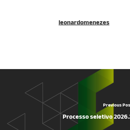
leonardomenezes
Previous Po
Processo seletivo 2026.