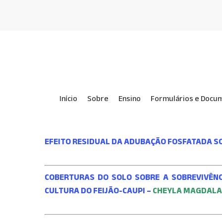
Skip
to
main
content
Início
Sobre
Ensino
Formulários e Docu
EFEITO RESIDUAL DA ADUBAÇÃO FOSFATADA S
COBERTURAS DO SOLO SOBRE A SOBREVIVÊNCI
CULTURA DO FEIJÃO-CAUPI –
CHEYLA MAGDALA 