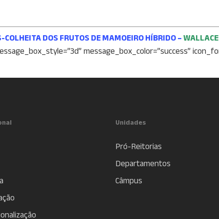
-COLHEITA DOS FRUTOS DE MAMOEIRO HÍBRIDO –
WALLACE 
message_box_style=”3d” message_box_color=”success” icon_f
onal
Unidades
Pró-Reitorias
Departamentos
a
Câmpus
ação
ionalização