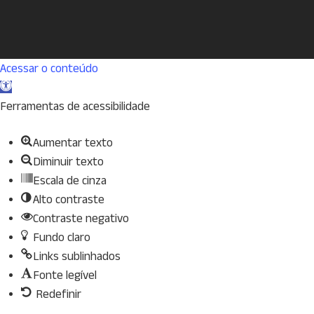
Acessar o conteúdo
Abrir
a
Ferramentas de acessibilidade
barra
Aumentar texto
de
Diminuir texto
ferramentas
Escala de cinza
Alto contraste
Contraste negativo
Fundo claro
Links sublinhados
Fonte legível
Redefinir