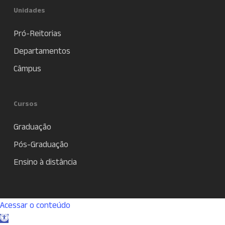
Unidades
Pró-Reitorias
Departamentos
Câmpus
Cursos
Graduação
Pós-Graduação
Ensino à distância
Acessar o conteúdo
Abrir