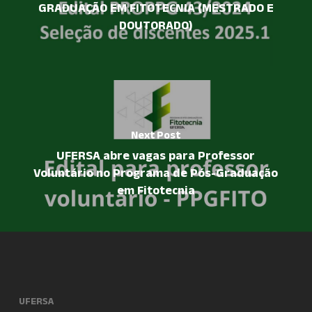
GRADUAÇÃO EM FITOTECNIA (MESTRADO E
DOUTORADO)
Next Post
UFERSA abre vagas para Professor
Voluntário no Programa de Pós-Graduação
em Fitotecnia
UFERSA