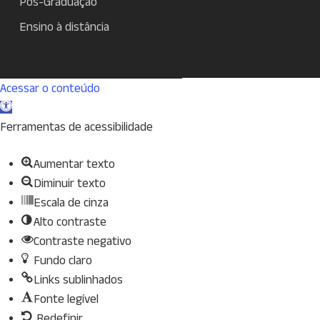
Pós-Graduação
Ensino à distância
Acessar o conteúdo
Abrir
a
Ferramentas de acessibilidade
barra
Aumentar texto
de
Diminuir texto
ferramentas
Escala de cinza
Alto contraste
Contraste negativo
Fundo claro
Links sublinhados
Fonte legível
Redefinir