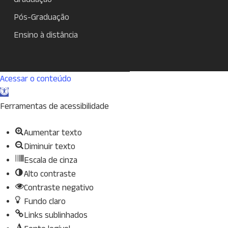
Pós-Graduação
Ensino à distância
Acessar o conteúdo
Abrir
a
Ferramentas de acessibilidade
barra
Aumentar texto
de
Diminuir texto
ferramentas
Escala de cinza
Alto contraste
Contraste negativo
Fundo claro
Links sublinhados