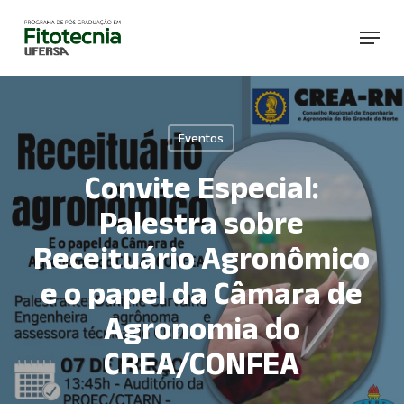
Skip
Menu
to
main
content
Eventos
Convite Especial:
Palestra sobre
Receituário Agronômico
e o papel da Câmara de
Agronomia do
CREA/CONFEA